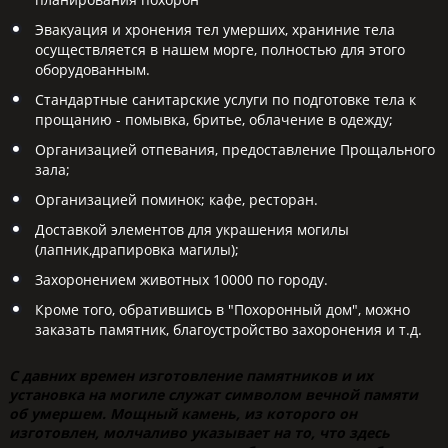
Эвакуация и хронения тел умерших, храниние тела
осуществляется в нашем морге, полностью для этого
оборудованным.
Стандартные санитарские услуги по подготовке тела к
прощанию - помывка, бритье, облачение в одежду;
Организацией отпевания, предоставление Прощального
зала;
Организацией поминок; кафе, ресторан.
Доставкой элементов для украшения могилы
(лапник,драпировка магилы);
Захоронением животных 10000 по городу.
Кроме того, обратившись в "Похоронный дом", можно
заказать памятник, благоустройство захоронения и т.д.
С давних времен изготовление памятников и их
установка на могиле служат символом вечной памяти
об умершем. Мощный камень, из которого он
изготовлен, молчаливо указывает на то, что здесь