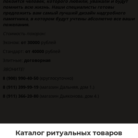
покоится человек, которого любили, уважали и будут
помнить всю жизнь. Наши специалисты готовы
предложить вам самый лучший дизайн надгробного
памятника, в котором будут учтены абсолютно все ваши
пожелания.
Стоимость похорон:
Эконом:
от 30000
рублей
Стандарт:
от 40000
рублей
Элитные:
договорная
ЗВОНИТЕ!
8 (900) 990-40-50
(круглосуточно)
8 (911) 399-99-19
(магазин Дальняя, дом 1.)
8 (911) 366-20-80
(магазин Дьяконова, дом 4.)
Каталог ритуальных товаров