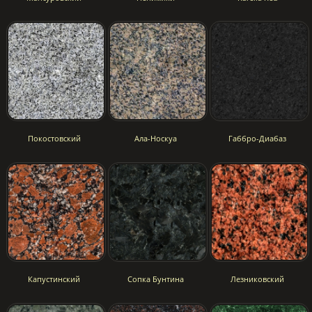
Покостовский
Ала-Носкуа
Габбро-Диабаз
Капустинский
Сопка Бунтина
Лезниковский