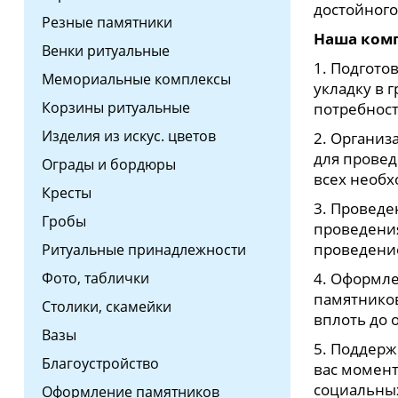
достойного
Резные памятники
Наша комп
Венки ритуальные
1. Подгото
Мемориальные комплексы
укладку в 
Корзины ритуальные
потребност
Изделия из искус. цветов
2. Организ
для провед
Ограды и бордюры
всех необх
Кресты
3. Проведе
Гробы
проведени
проведени
Ритуальные принадлежности
Фото, таблички
4. Оформле
памятников
Столики, скамейки
вплоть до 
Вазы
5. Поддерж
Благоустройство
вас момент
социальны
Оформление памятников