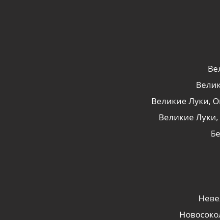
Ве
Велик
Великие Луки, Ок
Великие Луки, у
Бе
Невел
Новосокол