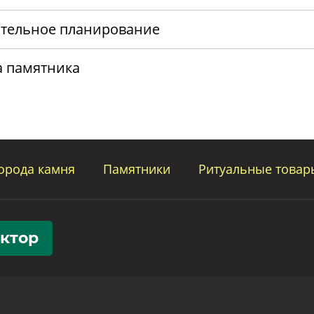
тельное планирование
а памятника
орода камня
Памятники
Ритуальные товар
уктор