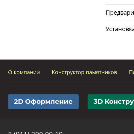
Предвари
Установк
О компании
Конструктор памятников
П
2D Оформление
3D Констр