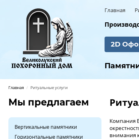
Главная
Р
Производст
2D Офо
Памятн
Главная
/
Ритуальные услуги
Ритуа
Мы предлагаем
Компания В
Вертикальные памятники
окрестност
внимания к
Горизонтальные памятники