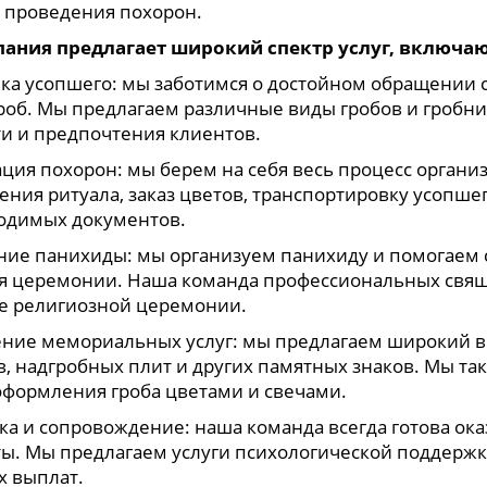
 проведения похорон.
ания предлагает широкий спектр услуг, включаю
вка усопшего: мы заботимся о достойном обращении 
гроб. Мы предлагаем различные виды гробов и гробн
и и предпочтения клиентов.
ация похорон: мы берем на себя весь процесс орган
ения ритуала, заказ цветов, транспортировку усопше
одимых документов.
ние панихиды: мы организуем панихиду и помогаем с
я церемонии. Наша команда профессиональных свящ
е религиозной церемонии.
ние мемориальных услуг: мы предлагаем широкий в
, надгробных плит и других памятных знаков. Мы так
оформления гроба цветами и свечами.
ка и сопровождение: наша команда всегда готова ок
ы. Мы предлагаем услуги психологической поддерж
х выплат.