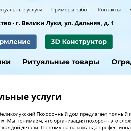
итуальные услуги
Примеры работ
Контакты
во - г. Велики Луки, ул. Дальняя, д. 1
рмление
3D Конструктор
ики
Ритуальные товары
Огр
льные услуги
еликолукский Похоронный дом предлагает полный ко
ях. Мы понимаем, что организация похорон - это сл
 каждой детали. Поэтому наша команда профессионал