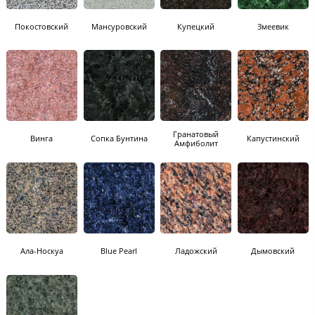
Покостовский
Мансуровский
Купецкий
Змеевик
Гранатовый
Винга
Сопка Бунтина
Капустинский
Амфиболит
Ала-Носкуа
Blue Pearl
Ладожский
Дымовский