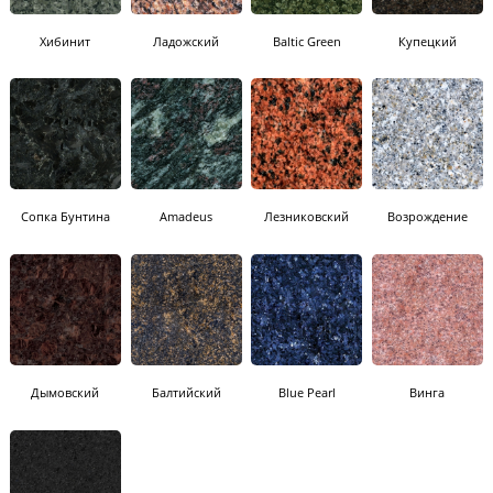
Хибинит
Ладожский
Baltic Green
Купецкий
Сопка Бунтина
Amadeus
Лезниковский
Возрождение
Дымовский
Балтийский
Blue Pearl
Винга