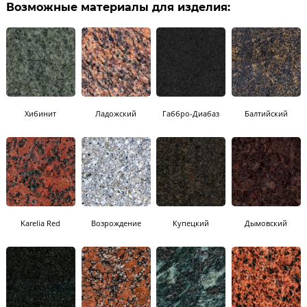
Возможные материалы для изделия:
Хибинит
Ладожский
Габбро-Диабаз
Балтийский
Karelia Red
Возрождение
Купецкий
Дымовский