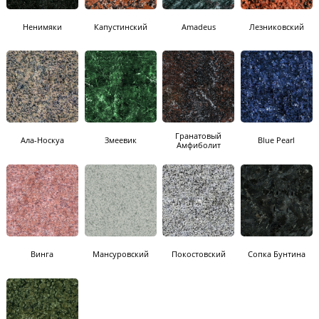
Ненимяки
Капустинский
Amadeus
Лезниковский
Гранатовый
Ала-Носкуа
Змеевик
Blue Pearl
Амфиболит
Винга
Мансуровский
Покостовский
Сопка Бунтина