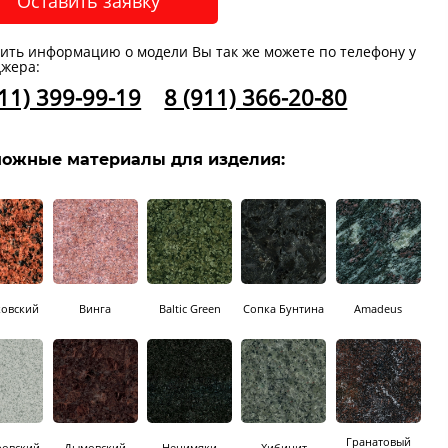
Оставить заявку
ить информацию о модели Вы так же можете по телефону у
жера:
911) 399-99-19
8 (911) 366-20-80
ожные материалы для изделия:
ковский
Винга
Baltic Green
Сопка Бунтина
Amadeus
Гранатовый
ровский
Дымовский
Ненимяки
Хибинит