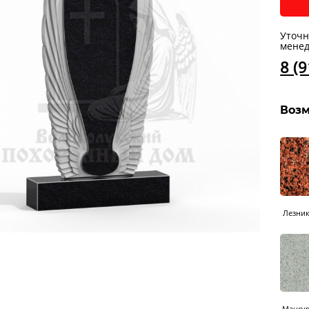
Уточн
менед
8 (
Возм
Лезни
Мансу