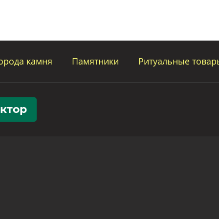
орода камня
Памятники
Ритуальные товар
уктор