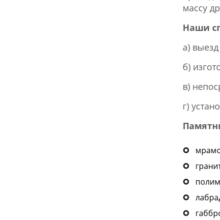
массу др
Наши с
а) выез
б) изго
в) непо
г) устан
Памятн
мрам
грани
полим
лабра
габбр