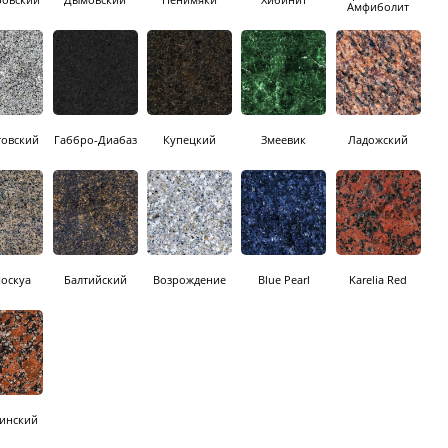
Амфиболит
товский
Габбро-Диабаз
Купецкий
Змеевик
Ладожский
Носкуа
Балтийский
Возрождение
Blue Pearl
Karelia Red
тинский