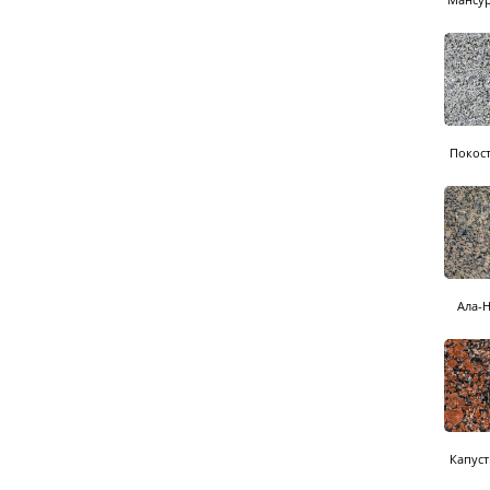
Покос
Ала-
Капус