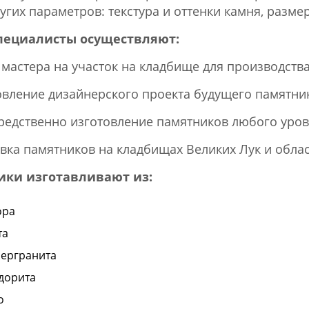
угих параметров: текстура и оттенки камня, разме
пециалисты осуществляют:
д мастера на участок на кладбище для производст
товление дизайнерского проекта будущего памятник
средственно изготовление памятников любого уров
овка памятников на кладбищах Великих Лук и обла
ики изготавливают из:
ора
та
ергранита
дорита
о