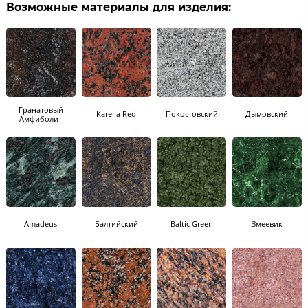
Возможные материалы для изделия:
Гранатовый
Karelia Red
Покостовский
Дымовский
Амфиболит
Amadeus
Балтийский
Baltic Green
Змеевик