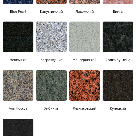
Blue Pearl
Капустинский
Ладожский
Винга
Ненимяки
Возрождение
Мансуровский
Сопка Бунтина
Ала-Носкуа
Хибинит
Лезниковский
Купецкий