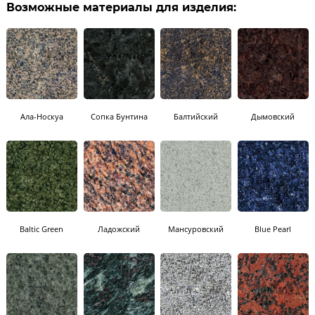
Возможные материалы для изделия:
Ала-Носкуа
Сопка Бунтина
Балтийский
Дымовский
Baltic Green
Ладожский
Мансуровский
Blue Pearl