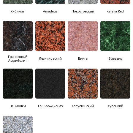
Хибинит
Amadeus
Покостовский
Karelia Red
Гранатовый
Лезниковский
Винга
Змеевик
Амфиболит
Ненимяки
Габбро-Диабаз
Капустинский
Купецкий