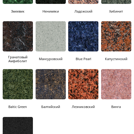
Змеевик
Ненимяки
Ладожский
Хибинит
Гранатовый
Мансуровский
Blue Pearl
Капустинский
Амфиболит
Baltic Green
Балтийский
Лезниковский
Винга