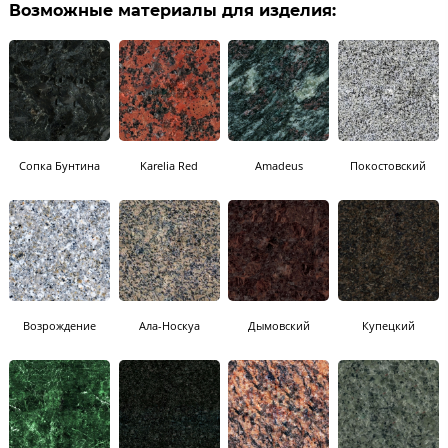
Возможные материалы для изделия:
Сопка Бунтина
Karelia Red
Amadeus
Покостовский
Возрождение
Ала-Носкуа
Дымовский
Купецкий