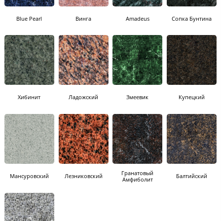
Blue Pearl
Винга
Amadeus
Сопка Бунтина
Хибинит
Ладожский
Змеевик
Купецкий
Гранатовый
Мансуровский
Лезниковский
Балтийский
Амфиболит