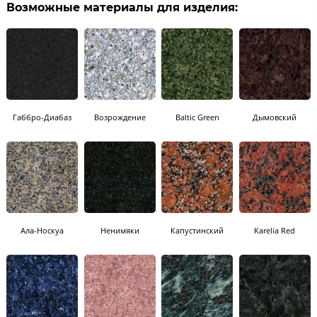
Возможные материалы для изделия:
Габбро-Диабаз
Возрождение
Baltic Green
Дымовский
Ала-Носкуа
Ненимяки
Капустинский
Karelia Red