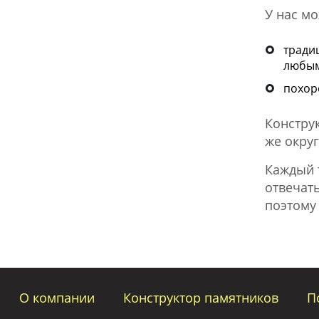
У нас мо
тради
любым
похор
Констру
же окру
Каждый 
отвечать
поэтому
О компании
Конструктор памятников
П