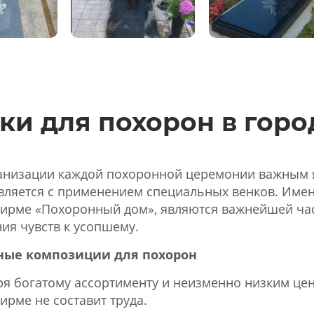
ки для похорон в гор
анизации каждой похоронной церемонии важным я
вляется с применением специальных венков. Имен
ирме «Похоронный дом», являются важнейшей ча
ия чувств к усопшему.
ные композиции для похорон
ря богатому ассортименту и неизменно низким це
ирме не составит труда.