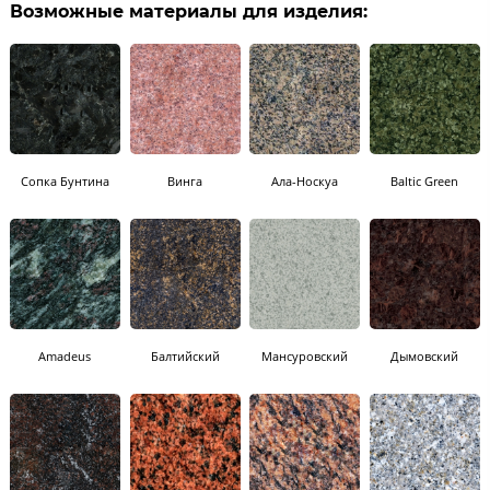
Возможные материалы для изделия:
Сопка Бунтина
Винга
Ала-Носкуа
Baltic Green
Amadeus
Балтийский
Мансуровский
Дымовский