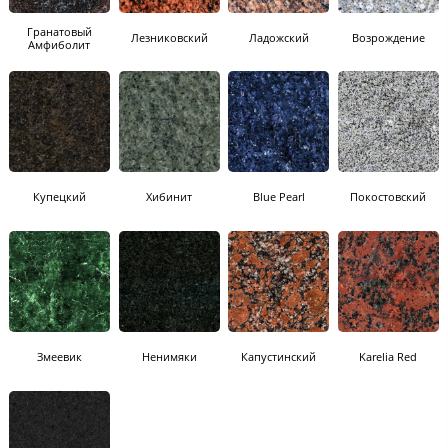
Гранатовый
Лезниковский
Ладожский
Возрождение
Амфиболит
Купецкий
Хибинит
Blue Pearl
Покостовский
Змеевик
Ненимяки
Капустинский
Karelia Red