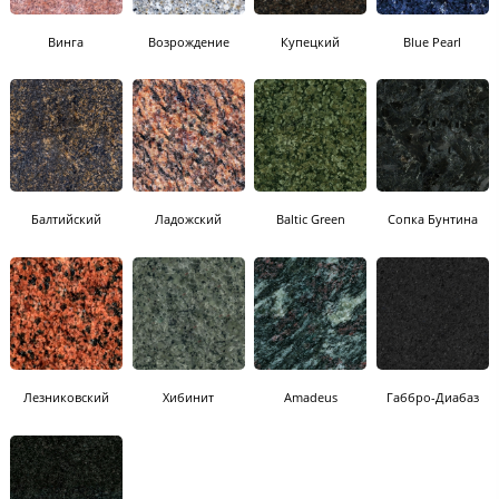
Винга
Возрождение
Купецкий
Blue Pearl
Балтийский
Ладожский
Baltic Green
Сопка Бунтина
Лезниковский
Хибинит
Amadeus
Габбро-Диабаз